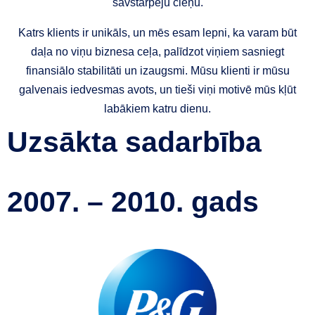
savstarpēju cieņu.
Katrs klients ir unikāls, un mēs esam lepni, ka varam būt
daļa no viņu biznesa ceļa, palīdzot viņiem sasniegt
finansiālo stabilitāti un izaugsmi. Mūsu klienti ir mūsu
galvenais iedvesmas avots, un tieši viņi motivē mūs kļūt
labākiem katru dienu.
Uzsākta sadarbība
2007. – 2010. gads