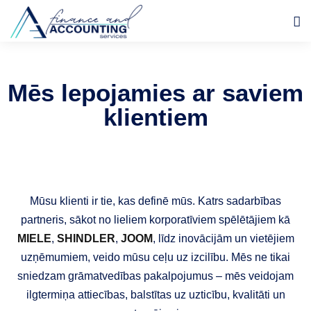
Mēs lepojamies ar saviem
klientiem
Mūsu klienti ir tie, kas definē mūs. Katrs sadarbības
partneris, sākot no lieliem korporatīviem spēlētājiem kā
MIELE
,
SHINDLER
,
JOOM
, līdz inovācijām un vietējiem
uzņēmumiem, veido mūsu ceļu uz izcilību. Mēs ne tikai
sniedzam grāmatvedības pakalpojumus – mēs veidojam
ilgtermiņa attiecības, balstītas uz uzticību, kvalitāti un