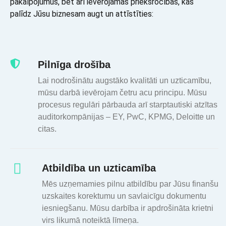
pakalpojumus, bet arī ievērojamas priekšrocības, kas
palīdz Jūsu biznesam augt un attīstīties:
Pilnīga drošība
Lai nodrošinātu augstāko kvalitāti un uzticamību,
mūsu darbā ievērojam četru acu principu. Mūsu
procesus regulāri pārbauda arī starptautiski atzītas
auditorkompānijas – EY, PwC, KPMG, Deloitte un
citas.
Atbildība un uzticamība
Mēs uzņemamies pilnu atbildību par Jūsu finanšu
uzskaites korektumu un savlaicīgu dokumentu
iesniegšanu. Mūsu darbība ir apdrošināta krietni
virs likumā noteiktā līmeņa.